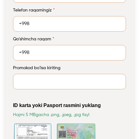
Telefon raqamingiz
*
Qo'shimcha raqam
*
Promokod bo'lsa kiriting
ID karta yoki Pasport rasmini yuklang
Hajmi 5 MBgacha .png, .jpeg, .jpg fayl