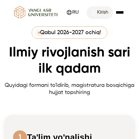
RU
Kirish
Qabul 2026-2027 ochiq!
Ilmiy rivojlanish sari
ilk qadam
Quyidagi formani to'ldirib, magistratura bosqichiga
hujjat topshiring
Ta'lim yo'nalishi
1