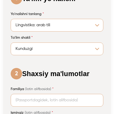
Yo'nalishni tanlang
*
Ta'lim shakli
*
Shaxsiy ma'lumotlar
2
Familiya
(lotin alifbosida)
*
Ismingiz
(lotin alifbosida)
*