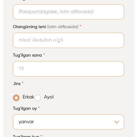
Otangizning ismi
(lotin alifbosida)
*
Tug'ilgan sana
*
Jins
*
Erkak
Ayol
Tug'ilgan oy
*