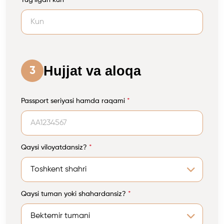
Tug'ilgan kun
*
Hujjat va aloqa
3
Passport seriyasi hamda raqami
*
Qaysi viloyatdansiz?
*
Qaysi tuman yoki shahardansiz?
*