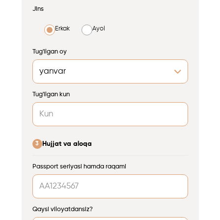
Jins
Erkak
Ayol
Tug'ilgan oy
Tug'ilgan kun
Hujjat va aloqa
3
Passport seriyasi hamda raqami
Qaysi viloyatdansiz?