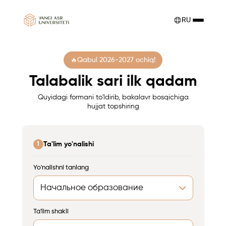
RU
Qabul 2026-2027 ochiq!
Talabalik sari ilk qadam
Quyidagi formani to'ldirib, bakalavr bosqichiga
hujjat topshiring
Ta'lim yo'nalishi
1
Yo'nalishni tanlang
Ta'lim shakli