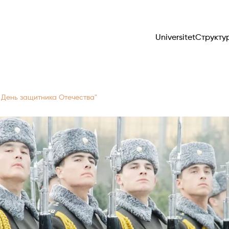
Universitet
Структу
я День защитника Отечества"