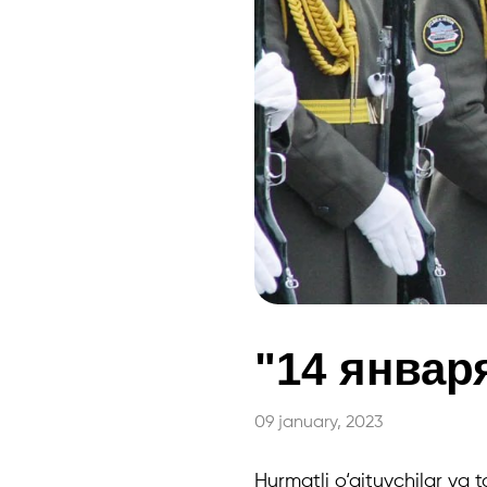
"14 январ
09 january, 2023
Hurmatli o‘qituvchilar va t