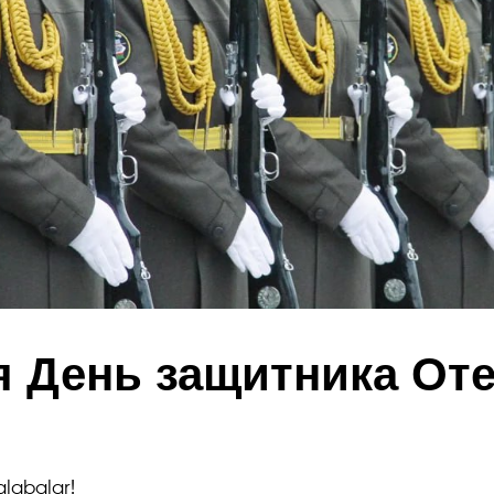
я День защитника Оте
alabalar!