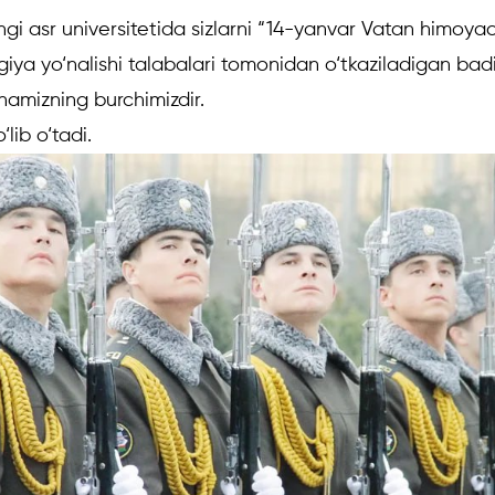
gi asr universitetida sizlarni “14-yanvar Vatan himoyac
ya yo‘nalishi talabalari tomonidan o‘tkaziladigan badi
hamizning burchimizdir.
lib o‘tadi.