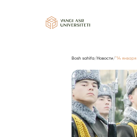
Bosh sahifa
/
Новости
/
"14 январ