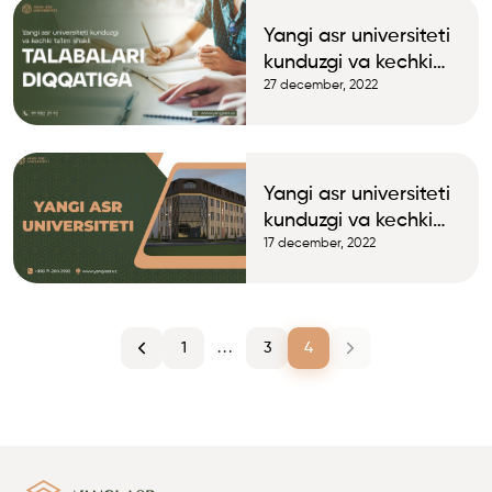
Yangi asr universiteti
kunduzgi va kechki
taʼlim yo‘nalishlari
27 december, 2022
talabalari diqqatiga!
Yangi asr universiteti
kunduzgi va kechki
taʼlim yo‘nalishlari
17 december, 2022
talabalari diqqatiga!
1
...
3
4