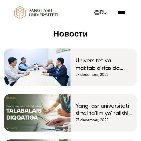
RU
Новости
Universitet va
maktab o‘rtasida
memorandum
27 december, 2022
imzolandi
Yangi asr universiteti
sirtqi taʼlim yo‘nalishi
talabalari diqqatiga!
27 december, 2022