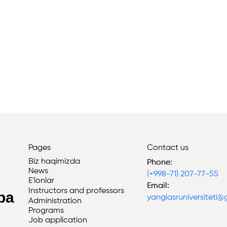
Pages
Contact us
Biz haqimizda
Phone:
News
(+998-71) 207-77-55
i
E'lonlar
Email:
Instructors and professors
iba
yangiasruniversiteti
Administration
Programs
Job application