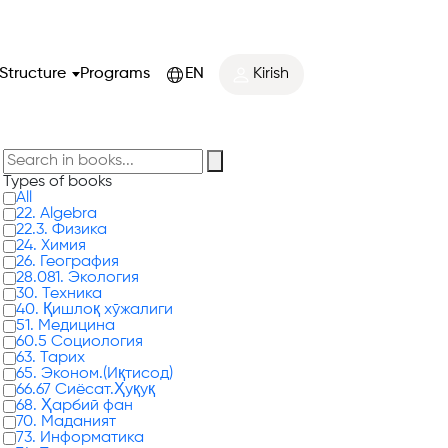
Structure
Programs
EN
Kirish
Types of books
All
22. Algebra
22.3. Физика
24. Химия
26. География
28.081. Экология
30. Техника
40. Қишлоқ хўжалиги
51. Медицина
60.5 Социология
63. Тарих
65. Эконом.(Иқтисод)
66.67 Сиёсат.Ҳуқуқ
68. Ҳарбий фан
70. Маданият
73. Информатика