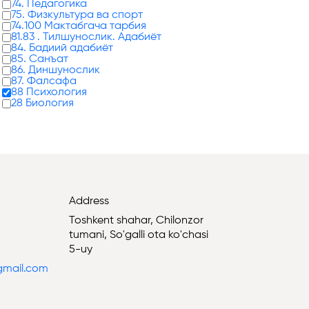
74. Педагогика
75. Физкультура ва спорт
74.100 Мактабгача тарбия
81.83 . Тилшунослик. Адабиёт
84. Бадиий адабиёт
85. Санъат
86. Диншунослик
87. Фалсафа
88 Психология
28 Биология
Address
Toshkent shahar, Chilonzor
tumani, So'galli ota ko'chasi
5-uy
@gmail.com