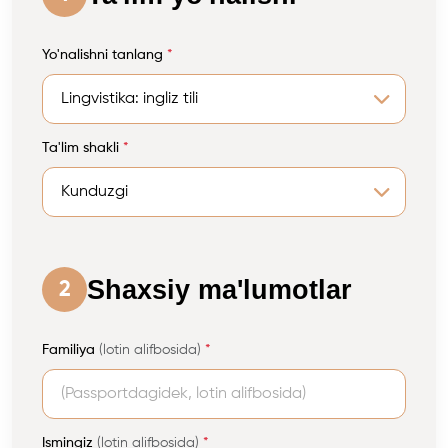
Yo'nalishni tanlang
*
Ta'lim shakli
*
Shaxsiy ma'lumotlar
2
Familiya
(lotin alifbosida)
*
Ismingiz
(lotin alifbosida)
*