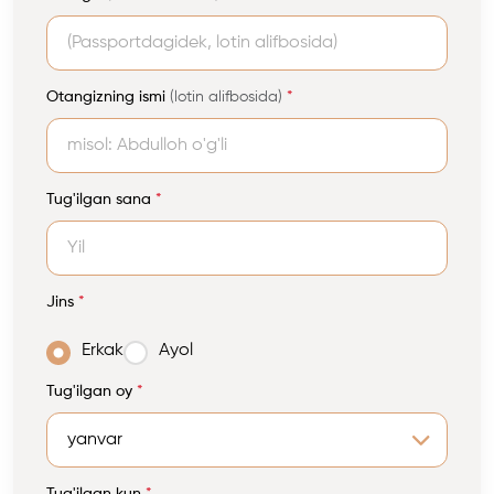
Otangizning ismi
(lotin alifbosida)
*
Tug'ilgan sana
*
Jins
*
Erkak
Ayol
Tug'ilgan oy
*