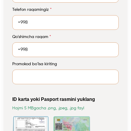
Telefon raqamingiz
*
Qo'shimcha raqam
*
Promokod bo'lsa kiriting
ID karta yoki Pasport rasmini yuklang
Hajmi 5 MBgacha .png, .jpeg, .jpg fayl