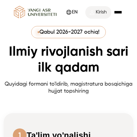
EN
Kirish
Qabul 2026-2027 ochiq!
Ilmiy rivojlanish sari
ilk qadam
Quyidagi formani to'ldirib, magistratura bosqichiga
hujjat topshiring
Ta'lim yo'nalishi
1