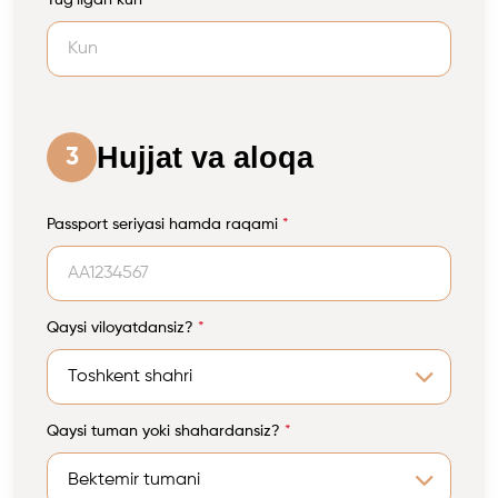
Tug'ilgan kun
*
Hujjat va aloqa
3
Passport seriyasi hamda raqami
*
Qaysi viloyatdansiz?
*
Qaysi tuman yoki shahardansiz?
*