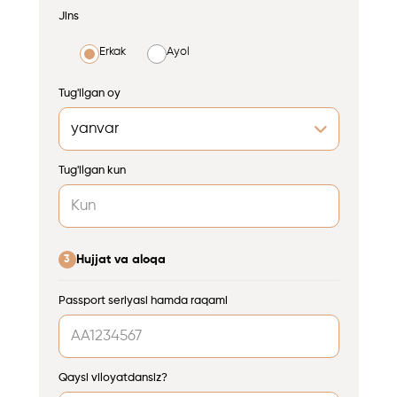
Jins
Erkak
Ayol
Tug'ilgan oy
Tug'ilgan kun
Hujjat va aloqa
3
Passport seriyasi hamda raqami
Qaysi viloyatdansiz?