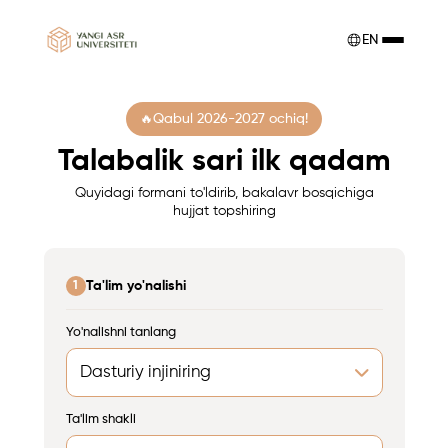
EN
Qabul 2026-2027 ochiq!
Talabalik sari ilk qadam
Quyidagi formani to'ldirib, bakalavr bosqichiga
hujjat topshiring
Ta'lim yo'nalishi
1
Yo'nalishni tanlang
Ta'lim shakli