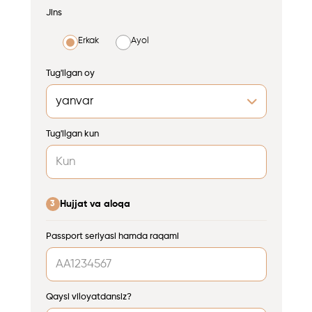
Jins
Erkak
Ayol
Tug'ilgan oy
Tug'ilgan kun
Hujjat va aloqa
3
Passport seriyasi hamda raqami
Qaysi viloyatdansiz?