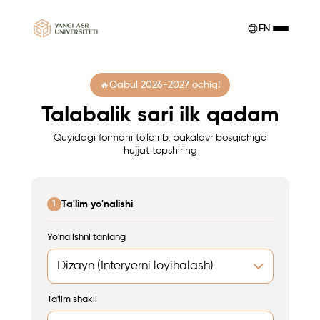
EN
Qabul 2026-2027 ochiq!
Talabalik sari ilk qadam
Quyidagi formani to'ldirib, bakalavr bosqichiga
hujjat topshiring
Ta'lim yo'nalishi
1
Yo'nalishni tanlang
Ta'lim shakli