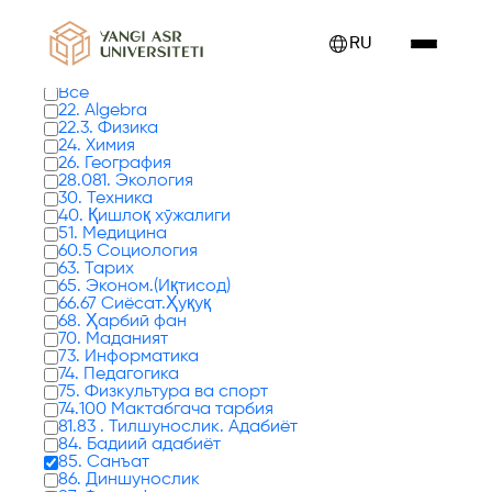
Показаны книги от 0 до 17 – 24
RU
Типы книг
Все
22. Algebra
22.3. Физика
24. Химия
26. География
28.081. Экология
30. Техника
40. Қишлоқ хўжалиги
51. Медицина
60.5 Социология
63. Тарих
65. Эконом.(Иқтисод)
66.67 Сиёсат.Ҳуқуқ
68. Ҳарбий фан
70. Маданият
73. Информатика
74. Педагогика
75. Физкультура ва спорт
74.100 Мактабгача тарбия
81.83 . Тилшунослик. Адабиёт
84. Бадиий адабиёт
85. Санъат
86. Диншунослик