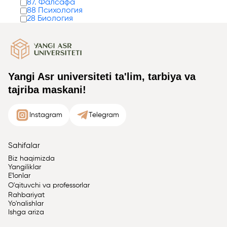
87. Фалсафа
88 Психология
28 Биология
Yangi Asr universiteti ta'lim, tarbiya va
tajriba maskani!
Instagram
Telegram
Sahifalar
Biz haqimizda
Yangiliklar
E'lonlar
O'qituvchi va professorlar
Rahbariyat
Yo'nalishlar
Ishga ariza