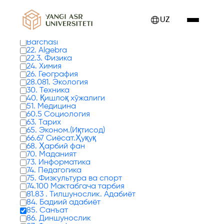
Kitoblar 0 tadan 17 - 24 gacha ko'rsatilmoqda
UZ
Kitob turlari
Barchasi
22. Algebra
22.3. Физика
24. Химия
26. География
28.081. Экология
30. Техника
40. Қишлоқ хўжалиги
51. Медицина
60.5 Социология
63. Тарих
65. Эконом.(Иқтисод)
66.67 Сиёсат.Ҳуқуқ
68. Ҳарбий фан
70. Маданият
73. Информатика
74. Педагогика
75. Физкультура ва спорт
74.100 Мактабгача тарбия
81.83 . Тилшунослик. Адабиёт
84. Бадиий адабиёт
85. Санъат
86. Диншунослик