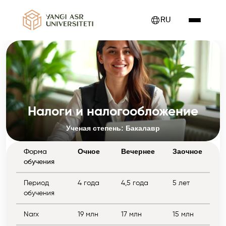
RU
Налоги и налогообложение
Ученая степень: Бакалавр
Очное
Вечернее
Заочное
Форма
обучения
Период
4 года
4,5 года
5 лет
обучения
Narx
19 млн
17 млн
15 млн