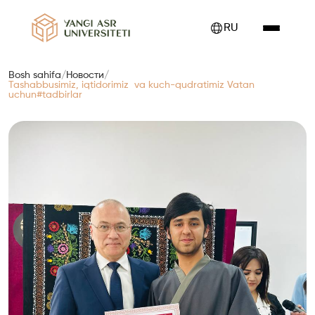
RU
Bosh sahifa
/
Новости
/
Tashabbusimiz, iqtidorimiz va kuch-qudratimiz Vatan
uchun#tadbirlar