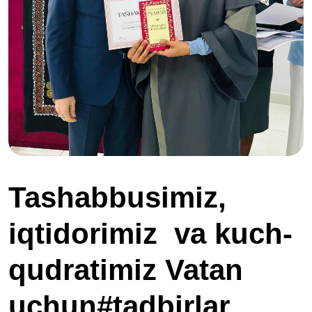
Tashabbusimiz,
iqtidorimiz va kuch-
qudratimiz Vatan
uchun#tadbirlar