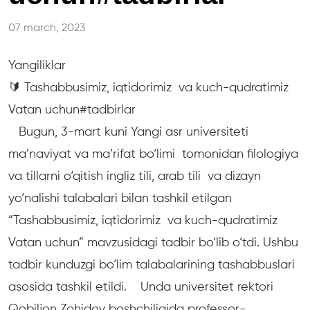
07 march, 2023
Yangiliklar
🔰 Tashabbusimiz, iqtidorimiz va kuch-qudratimiz
Vatan uchun#tadbirlar
Bugun, 3-mart kuni Yangi asr universiteti
ma’naviyat va ma’rifat bo‘limi tomonidan filologiya
va tillarni o‘qitish ingliz tili, arab tili va dizayn
yo‘nalishi talabalari bilan tashkil etilgan
“Tashabbusimiz, iqtidorimiz va kuch-qudratimiz
Vatan uchun” mavzusidagi tadbir bo‘lib o‘tdi. Ushbu
tadbir kunduzgi bo‘lim talabalarining tashabbuslari
asosida tashkil etildi. Unda universitet rektori
Qobiljon Zohidov boshchiligida professor-