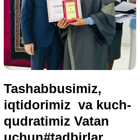
Tashabbusimiz,
iqtidorimiz va kuch-
qudratimiz Vatan
uchun#tadbirlar