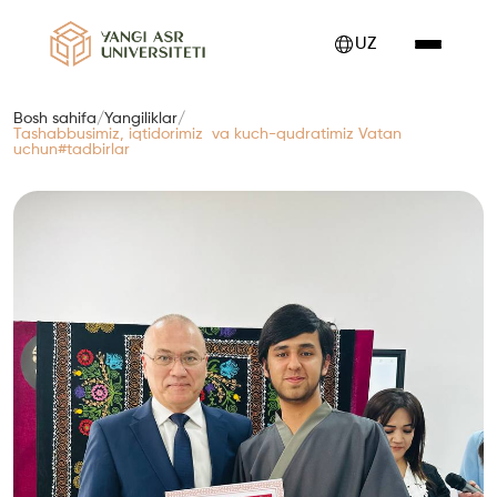
UZ
Bosh sahifa
/
Yangiliklar
/
Tashabbusimiz, iqtidorimiz va kuch-qudratimiz Vatan
uchun#tadbirlar