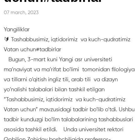
07 march, 2023
Yangiliklar
🔰 Tashabbusimiz, iqtidorimiz va kuch-qudratimiz
Vatan uchun#tadbirlar
Bugun, 3-mart kuni Yangi asr universiteti
ma’naviyat va ma’rifat bo‘limi tomonidan filologiya
va tillarni o‘qitish ingliz tili, arab tili va dizayn
yo‘nalishi talabalari bilan tashkil etilgan
“Tashabbusimiz, iqtidorimiz va kuch-qudratimiz
Vatan uchun” mavzusidagi tadbir bo‘lib o‘tdi. Ushbu
tadbir kunduzgi bo‘lim talabalarining tashabbuslari
asosida tashkil etildi. Unda universitet rektori
Qobiljon Zohidov boshchiligida professor-