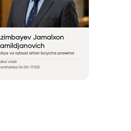
zimbayev Jamalxon
amildjanovich
liya va iqtisod ishlari bo'yicha prorektor
bul vaqti
orshanba (14:00-17:00)