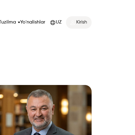
Tuzilma
Yo'nalishlar
UZ
Kirish