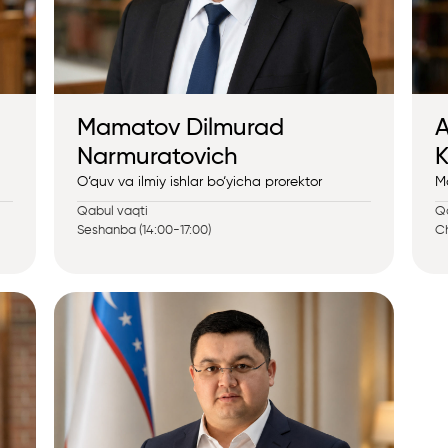
Mamatov Dilmurad
A
Narmuratovich
K
O‘quv va ilmiy ishlar bo‘yicha prorektor
Mo
Qabul vaqti
Qa
Seshanba (14:00-17:00)
Ch