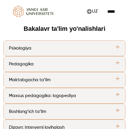
UZ
Bakalavr ta'lim yo'nalishlari
+
Psixologiya
Ta'lim shakli
Kunduzgi
Kechki
+
Pedagogika
O'qish muddati
4 yil
4.5 yil
Ta'lim shakli
Kunduzgi
Kechki
+
Maktabgacha ta’lim
Narx
18 mln
16 mln
O'qish muddati
4 yil
4.5 yil
Ta'lim shakli
Kunduzgi
Kechki
+
Maxsus pedagogika: logopediya
Narx
18 mln
16 mln
Batafsil
→
O'qish muddati
3 yil
3.5 yil
Ta'lim shakli
Kunduzgi
Kechki
+
Bоshlang‘ich ta’lim
Narx
18 mln
16 mln
Batafsil
→
O'qish muddati
4 yil
4.5 yil
Ta'lim shakli
Kunduzgi
Kechki
+
Dizayn: Interyerni lоyihalash