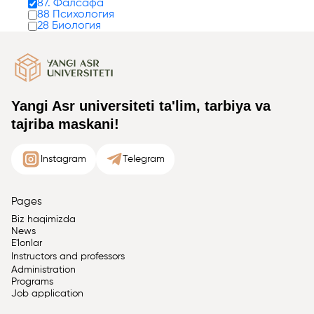
87. Фалсафа
88 Психология
28 Биология
Yangi Asr universiteti ta'lim, tarbiya va
tajriba maskani!
Instagram
Telegram
Pages
Biz haqimizda
News
E'lonlar
Instructors and professors
Administration
Programs
Job application