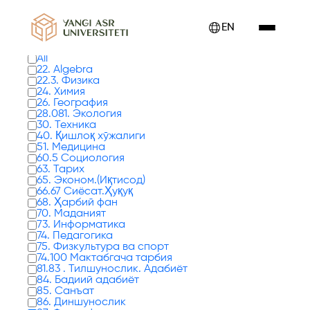
Showing books from 0 to 17 - 24
EN
Types of books
All
22. Algebra
22.3. Физика
24. Химия
26. География
28.081. Экология
30. Техника
40. Қишлоқ хўжалиги
51. Медицина
60.5 Социология
63. Тарих
65. Эконом.(Иқтисод)
66.67 Сиёсат.Ҳуқуқ
68. Ҳарбий фан
70. Маданият
73. Информатика
74. Педагогика
75. Физкультура ва спорт
74.100 Мактабгача тарбия
81.83 . Тилшунослик. Адабиёт
84. Бадиий адабиёт
85. Санъат
86. Диншунослик