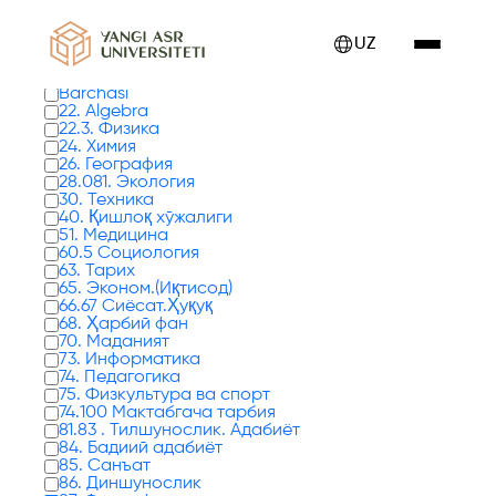
Kitoblar 0 tadan 17 - 24 gacha ko'rsatilmoqda
UZ
Kitob turlari
Barchasi
22. Algebra
22.3. Физика
24. Химия
26. География
28.081. Экология
30. Техника
40. Қишлоқ хўжалиги
51. Медицина
60.5 Социология
63. Тарих
65. Эконом.(Иқтисод)
66.67 Сиёсат.Ҳуқуқ
68. Ҳарбий фан
70. Маданият
73. Информатика
74. Педагогика
75. Физкультура ва спорт
74.100 Мактабгача тарбия
81.83 . Тилшунослик. Адабиёт
84. Бадиий адабиёт
85. Санъат
86. Диншунослик