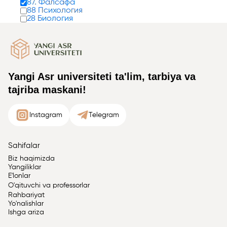
87. Фалсафа
88 Психология
28 Биология
Yangi Asr universiteti ta'lim, tarbiya va
tajriba maskani!
Instagram
Telegram
Sahifalar
Biz haqimizda
Yangiliklar
E'lonlar
O'qituvchi va professorlar
Rahbariyat
Yo'nalishlar
Ishga ariza