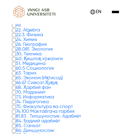
Showing books from 0 to 17 - 24
EN
Types of books
All
22. Algebra
22.3. Физика
24. Химия
26. География
28.081. Экология
30. Техника
40. Қишлоқ хўжалиги
51. Медицина
60.5 Социология
63. Тарих
65. Эконом.(Иқтисод)
66.67 Сиёсат.Ҳуқуқ
68. Ҳарбий фан
70. Маданият
73. Информатика
74. Педагогика
75. Физкультура ва спорт
74.100 Мактабгача тарбия
81.83 . Тилшунослик. Адабиёт
84. Бадиий адабиёт
85. Санъат
86. Диншунослик