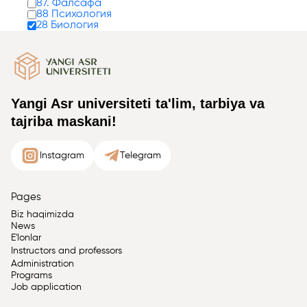
87. Фалсафа
88 Психология
28 Биология
Yangi Asr universiteti ta'lim, tarbiya va
tajriba maskani!
Instagram
Telegram
Pages
Biz haqimizda
News
E'lonlar
Instructors and professors
Administration
Programs
Job application