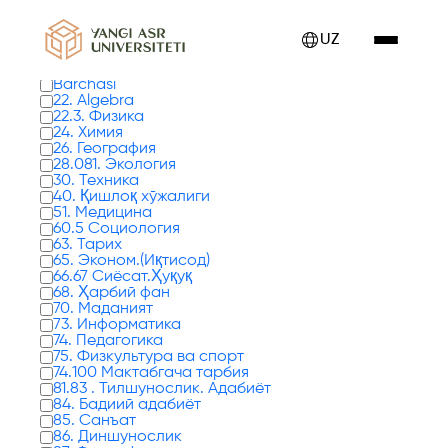
Kitoblar 0 tadan 17 - 24 gacha ko'rsatilmoqda
UZ
Kitob turlari
Barchasi
22. Algebra
22.3. Физика
24. Химия
26. География
28.081. Экология
30. Техника
40. Қишлоқ хўжалиги
51. Медицина
60.5 Социология
63. Тарих
65. Эконом.(Иқтисод)
66.67 Сиёсат.Ҳуқуқ
68. Ҳарбий фан
70. Маданият
73. Информатика
74. Педагогика
75. Физкультура ва спорт
74.100 Мактабгача тарбия
81.83 . Тилшунослик. Адабиёт
84. Бадиий адабиёт
85. Санъат
86. Диншунослик