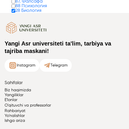
87. Фалсафа
88 Психология
28 Биология
Yangi Asr universiteti ta'lim, tarbiya va
tajriba maskani!
Instagram
Telegram
Sahifalar
Biz haqimizda
Yangiliklar
E'lonlar
O'qituvchi va professorlar
Rahbariyat
Yo'nalishlar
Ishga ariza