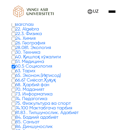
Kitoblar 0 tadan 1 - 8 gacha ko'rsatilmoqda
UZ
Kitob turlari
Barchasi
22. Algebra
22.3. Физика
24. Химия
26. География
28.081. Экология
30. Техника
40. Қишлоқ хўжалиги
51. Медицина
60.5 Социология
63. Тарих
65. Эконом.(Иқтисод)
66.67 Сиёсат.Ҳуқуқ
68. Ҳарбий фан
70. Маданият
73. Информатика
74. Педагогика
75. Физкультура ва спорт
74.100 Мактабгача тарбия
81.83 . Тилшунослик. Адабиёт
84. Бадиий адабиёт
85. Санъат
86. Диншунослик