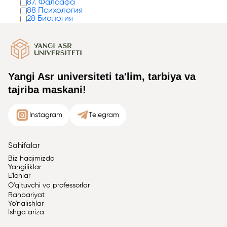
87. Фалсафа
88 Психология
28 Биология
Yangi Asr universiteti ta'lim, tarbiya va
tajriba maskani!
Instagram
Telegram
Sahifalar
Biz haqimizda
Yangiliklar
E'lonlar
O'qituvchi va professorlar
Rahbariyat
Yo'nalishlar
Ishga ariza