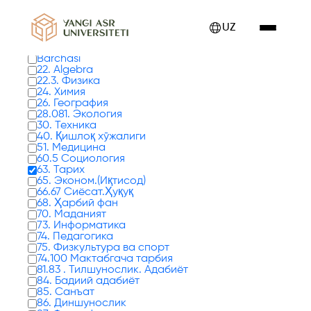
Kitoblar 0 tadan 1 - 8 gacha ko'rsatilmoqda
UZ
Kitob turlari
Barchasi
22. Algebra
22.3. Физика
24. Химия
26. География
28.081. Экология
30. Техника
40. Қишлоқ хўжалиги
51. Медицина
60.5 Социология
63. Тарих
65. Эконом.(Иқтисод)
66.67 Сиёсат.Ҳуқуқ
68. Ҳарбий фан
70. Маданият
73. Информатика
74. Педагогика
75. Физкультура ва спорт
74.100 Мактабгача тарбия
81.83 . Тилшунослик. Адабиёт
84. Бадиий адабиёт
85. Санъат
86. Диншунослик