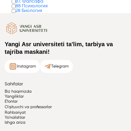
87. Фалсафа
88 Психология
28 Биология
Yangi Asr universiteti ta'lim, tarbiya va
tajriba maskani!
Instagram
Telegram
Sahifalar
Biz haqimizda
Yangiliklar
E'lonlar
O'qituvchi va professorlar
Rahbariyat
Yo'nalishlar
Ishga ariza