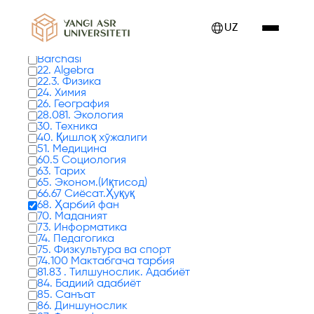
Kitoblar 0 tadan 1 - 8 gacha ko'rsatilmoqda
UZ
Kitob turlari
Barchasi
22. Algebra
22.3. Физика
24. Химия
26. География
28.081. Экология
30. Техника
40. Қишлоқ хўжалиги
51. Медицина
60.5 Социология
63. Тарих
65. Эконом.(Иқтисод)
66.67 Сиёсат.Ҳуқуқ
68. Ҳарбий фан
70. Маданият
73. Информатика
74. Педагогика
75. Физкультура ва спорт
74.100 Мактабгача тарбия
81.83 . Тилшунослик. Адабиёт
84. Бадиий адабиёт
85. Санъат
86. Диншунослик