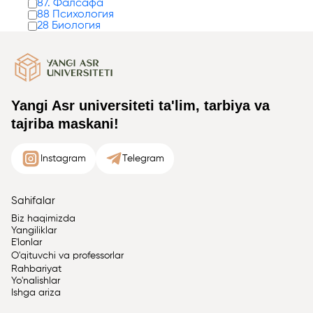
87. Фалсафа
88 Психология
28 Биология
Yangi Asr universiteti ta'lim, tarbiya va
tajriba maskani!
Instagram
Telegram
Sahifalar
Biz haqimizda
Yangiliklar
E'lonlar
O'qituvchi va professorlar
Rahbariyat
Yo'nalishlar
Ishga ariza