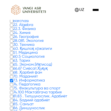
Kitoblar 0 tadan 1 - 8 gacha ko'rsatilmoqda
UZ
Kitob turlari
Barchasi
22. Algebra
22.3. Физика
24. Химия
26. География
28.081. Экология
30. Техника
40. Қишлоқ хўжалиги
51. Медицина
60.5 Социология
63. Тарих
65. Эконом.(Иқтисод)
66.67 Сиёсат.Ҳуқуқ
68. Ҳарбий фан
70. Маданият
73. Информатика
74. Педагогика
75. Физкультура ва спорт
74.100 Мактабгача тарбия
81.83 . Тилшунослик. Адабиёт
84. Бадиий адабиёт
85. Санъат
86. Диншунослик