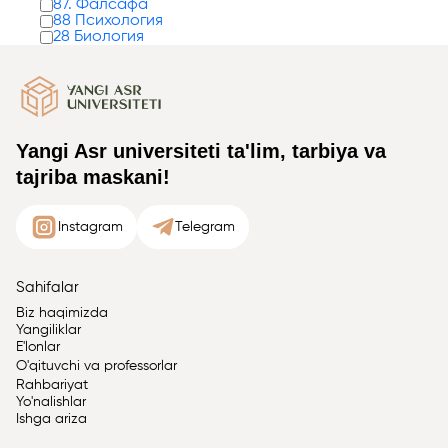
87. Фалсафа
88 Психология
28 Биология
Yangi Asr universiteti ta'lim, tarbiya va
tajriba maskani!
Instagram
Telegram
Sahifalar
Biz haqimizda
Yangiliklar
E'lonlar
O'qituvchi va professorlar
Rahbariyat
Yo'nalishlar
Ishga ariza