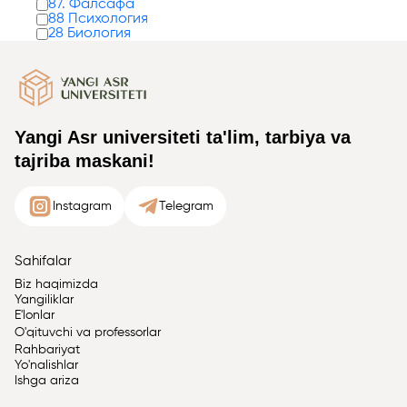
87. Фалсафа
88 Психология
28 Биология
Yangi Asr universiteti ta'lim, tarbiya va
tajriba maskani!
Instagram
Telegram
Sahifalar
Biz haqimizda
Yangiliklar
E'lonlar
O'qituvchi va professorlar
Rahbariyat
Yo'nalishlar
Ishga ariza