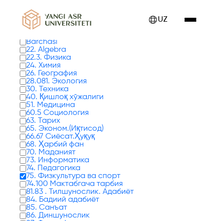
Kitoblar 0 tadan 1 - 8 gacha ko'rsatilmoqda
UZ
Kitob turlari
Barchasi
22. Algebra
22.3. Физика
24. Химия
26. География
28.081. Экология
30. Техника
40. Қишлоқ хўжалиги
51. Медицина
60.5 Социология
63. Тарих
65. Эконом.(Иқтисод)
66.67 Сиёсат.Ҳуқуқ
68. Ҳарбий фан
70. Маданият
73. Информатика
74. Педагогика
75. Физкультура ва спорт
74.100 Мактабгача тарбия
81.83 . Тилшунослик. Адабиёт
84. Бадиий адабиёт
85. Санъат
86. Диншунослик