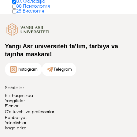
87. Фалсафа
88 Психология
28 Биология
Yangi Asr universiteti ta'lim, tarbiya va
tajriba maskani!
Instagram
Telegram
Sahifalar
Biz haqimizda
Yangiliklar
E'lonlar
O'qituvchi va professorlar
Rahbariyat
Yo'nalishlar
Ishga ariza