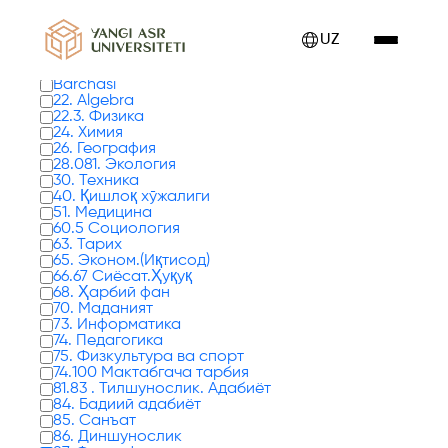
Kitoblar 0 tadan 1 - 8 gacha ko'rsatilmoqda
UZ
Kitob turlari
Barchasi
22. Algebra
22.3. Физика
24. Химия
26. География
28.081. Экология
30. Техника
40. Қишлоқ хўжалиги
51. Медицина
60.5 Социология
63. Тарих
65. Эконом.(Иқтисод)
66.67 Сиёсат.Ҳуқуқ
68. Ҳарбий фан
70. Маданият
73. Информатика
74. Педагогика
75. Физкультура ва спорт
74.100 Мактабгача тарбия
81.83 . Тилшунослик. Адабиёт
84. Бадиий адабиёт
85. Санъат
86. Диншунослик