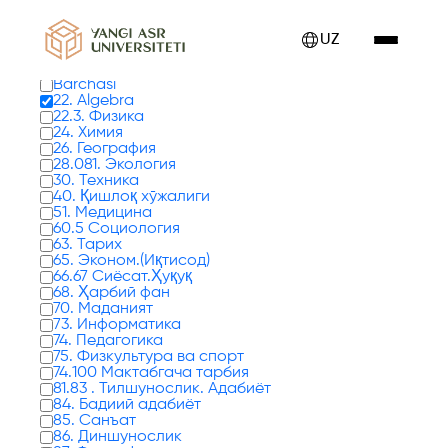
Kitoblar 0 tadan 17 - 24 gacha ko'rsatilmoqda
UZ
Kitob turlari
Barchasi
22. Algebra
22.3. Физика
24. Химия
26. География
28.081. Экология
30. Техника
40. Қишлоқ хўжалиги
51. Медицина
60.5 Социология
63. Тарих
65. Эконом.(Иқтисод)
66.67 Сиёсат.Ҳуқуқ
68. Ҳарбий фан
70. Маданият
73. Информатика
74. Педагогика
75. Физкультура ва спорт
74.100 Мактабгача тарбия
81.83 . Тилшунослик. Адабиёт
84. Бадиий адабиёт
85. Санъат
86. Диншунослик