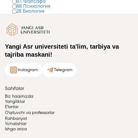
87. Фалсафа
88 Психология
28 Биология
Yangi Asr universiteti ta'lim, tarbiya va
tajriba maskani!
Instagram
Telegram
Sahifalar
Biz haqimizda
Yangiliklar
E'lonlar
O'qituvchi va professorlar
Rahbariyat
Yo'nalishlar
Ishga ariza