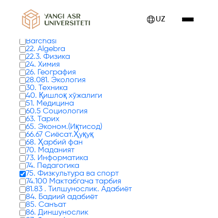
Kitoblar 0 tadan 17 - 24 gacha ko'rsatilmoqda
UZ
Kitob turlari
Barchasi
22. Algebra
22.3. Физика
24. Химия
26. География
28.081. Экология
30. Техника
40. Қишлоқ хўжалиги
51. Медицина
60.5 Социология
63. Тарих
65. Эконом.(Иқтисод)
66.67 Сиёсат.Ҳуқуқ
68. Ҳарбий фан
70. Маданият
73. Информатика
74. Педагогика
75. Физкультура ва спорт
74.100 Мактабгача тарбия
81.83 . Тилшунослик. Адабиёт
84. Бадиий адабиёт
85. Санъат
86. Диншунослик