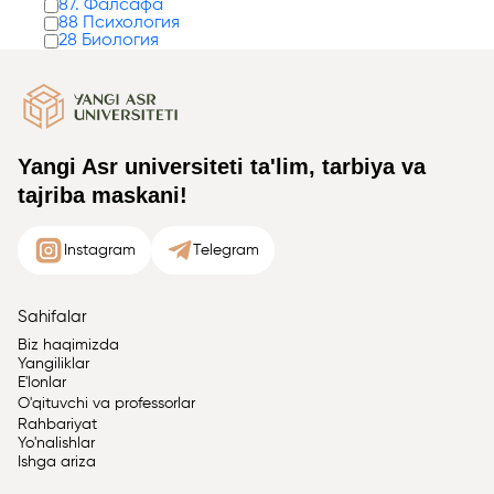
87. Фалсафа
88 Психология
28 Биология
Yangi Asr universiteti ta'lim, tarbiya va
tajriba maskani!
Instagram
Telegram
Sahifalar
Biz haqimizda
Yangiliklar
E'lonlar
O'qituvchi va professorlar
Rahbariyat
Yo'nalishlar
Ishga ariza