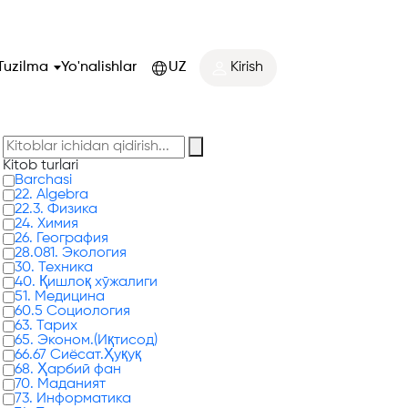
Tuzilma
Yo'nalishlar
UZ
Kirish
Kitob turlari
Barchasi
22. Algebra
22.3. Физика
24. Химия
26. География
28.081. Экология
30. Техника
40. Қишлоқ хўжалиги
51. Медицина
60.5 Социология
63. Тарих
65. Эконом.(Иқтисод)
66.67 Сиёсат.Ҳуқуқ
68. Ҳарбий фан
70. Маданият
73. Информатика