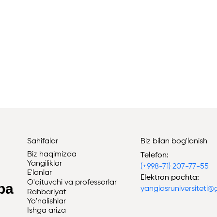
Sahifalar
Biz bilan bog'lanish
Biz haqimizda
Telefon:
Yangiliklar
(+998-71) 207-77-55
i
E'lonlar
Elektron pochta:
O'qituvchi va professorlar
iba
yangiasruniversiteti
Rahbariyat
Yo'nalishlar
Ishga ariza