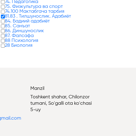
74. Педагогика
75. Физкультура ва спорт
74.100 Мактабгача тарбия
81.83 . Тилшунослик. Адабиёт
84. Бадиий адабиёт
85. Санъат
86. Диншунослик
87. Фалсафа
88 Психология
28 Биология
Manzil
Toshkent shahar, Chilonzor
tumani, So'galli ota ko'chasi
5-uy
@gmail.com