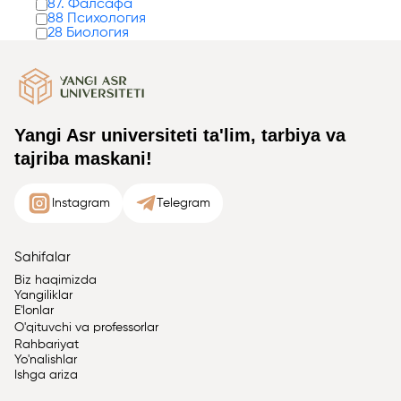
87. Фалсафа
88 Психология
28 Биология
Yangi Asr universiteti ta'lim, tarbiya va
tajriba maskani!
Instagram
Telegram
Sahifalar
Biz haqimizda
Yangiliklar
E'lonlar
O'qituvchi va professorlar
Rahbariyat
Yo'nalishlar
Ishga ariza