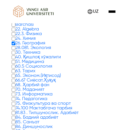
Kitoblar 0 tadan 17 - 24 gacha ko'rsatilmoqda
UZ
Kitob turlari
Barchasi
22. Algebra
22.3. Физика
24. Химия
26. География
28.081. Экология
30. Техника
40. Қишлоқ хўжалиги
51. Медицина
60.5 Социология
63. Тарих
65. Эконом.(Иқтисод)
66.67 Сиёсат.Ҳуқуқ
68. Ҳарбий фан
70. Маданият
73. Информатика
74. Педагогика
75. Физкультура ва спорт
74.100 Мактабгача тарбия
81.83 . Тилшунослик. Адабиёт
84. Бадиий адабиёт
85. Санъат
86. Диншунослик