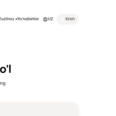
Tuzilma
Yo'nalishlar
UZ
Kirish
o'l
ing