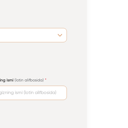
ing ismi
(lotin alifbosida)
*