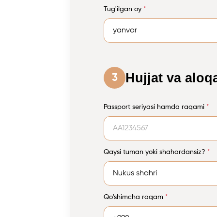
Tug'ilgan oy
*
Hujjat va aloq
3
Passport seriyasi hamda raqami
*
Qaysi tuman yoki shahardansiz?
*
Qo'shimcha raqam
*