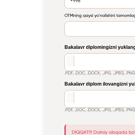
OTMning qaysi yo'nalishini tamoml
Bakalavr diplomingizni yuklan
.PDF, .DOC, .DOCX, .JPG, .JPEG, .PNG
Bakalavr diplom ilovangizni yuk
.PDF, .DOC, .DOCX, .JPG, .JPEG, .PNG
DIQQAT!!! Doimiy aloqada bo'l