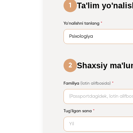
Ta'lim yo'nalis
1
Yo'nalishni tanlang
*
Shaxsiy ma'lu
2
Familiya
(lotin alifbosida)
*
Tug'ilgan sana
*