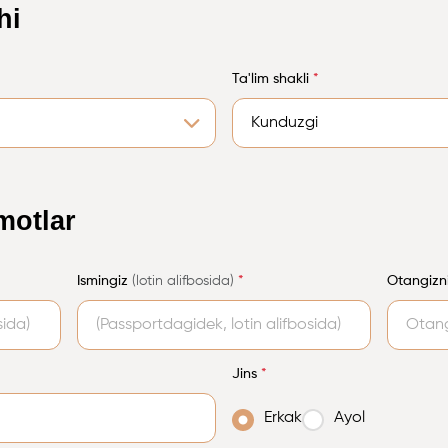
hi
Ta'lim shakli
*
motlar
Ismingiz
(lotin alifbosida)
*
Otangizn
Jins
*
Erkak
Ayol