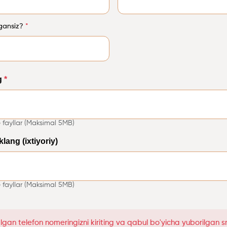
agansiz?
*
g
*
 fayllar (Maksimal 5MB)
lang (ixtiyoriy)
 fayllar (Maksimal 5MB)
gan telefon nomeringizni kiriting va qabul bo'yicha yuborilgan