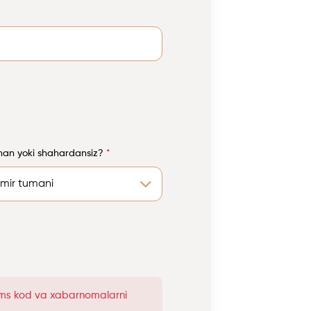
man yoki shahardansiz?
*
 sms kod va xabarnomalarni