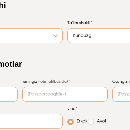
hi
Ta'lim shakli
*
motlar
Ismingiz
(lotin alifbosida)
*
Otangizn
Jins
*
Erkak
Ayol