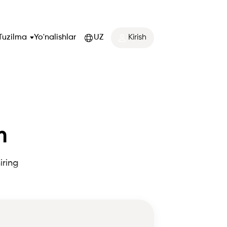
Tuzilma
Yo'nalishlar
UZ
Kirish
m
iring