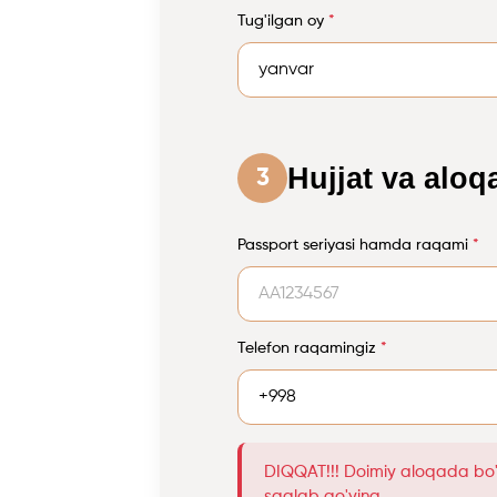
Tug'ilgan oy
*
Hujjat va aloq
3
Passport seriyasi hamda raqami
*
Telefon raqamingiz
*
DIQQAT!!! Doimiy aloqada bo'l
saqlab qo'ying