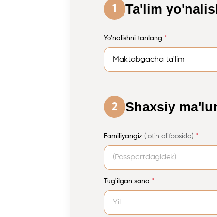
Ta'lim yo'nalis
1
Yo'nalishni tanlang
*
Shaxsiy ma'lu
2
Familiyangiz
(lotin alifbosida)
*
Tug'ilgan sana
*