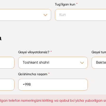
Tug'ilgan kun
*
a
Qaysi viloyatdansiz?
*
Qaysi tu
Qo'shimcha raqam
*
gan telefon nomeringizni kiriting va qabul bo'yicha yuborilgan