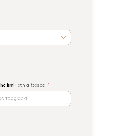
ing ismi
(lotin alifbosida)
*