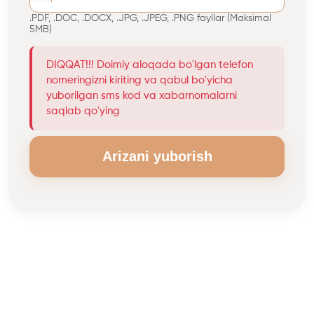
.PDF, .DOC, .DOCX, .JPG, .JPEG, .PNG fayllar (Maksimal
5MB)
DIQQAT!!! Doimiy aloqada bo'lgan telefon
nomeringizni kiriting va qabul bo'yicha
yuborilgan sms kod va xabarnomalarni
saqlab qo'ying
Arizani yuborish