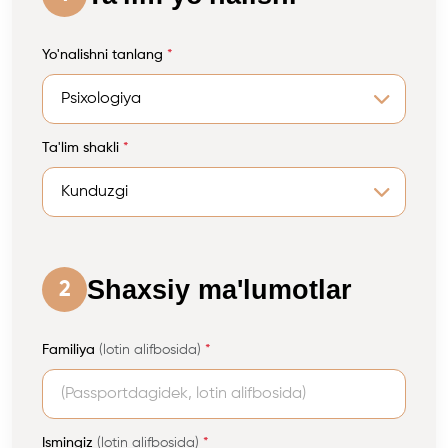
Yo'nalishni tanlang
*
Ta'lim shakli
*
Shaxsiy ma'lumotlar
2
Familiya
(lotin alifbosida)
*
Ismingiz
(lotin alifbosida)
*