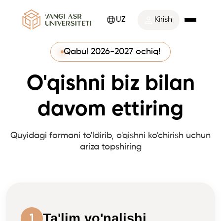
UZ
Kirish
Qabul 2026-2027 ochiq!
O'qishni biz bilan
davom ettiring
Quyidagi formani to'ldirib, o'qishni ko'chirish uchun
ariza topshiring
Ta'lim yo'nalishi
1