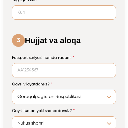
Tug'ilgan kun
*
Hujjat va aloqa
3
Passport seriyasi hamda raqami
*
Qaysi viloyatdansiz?
*
Qaysi tuman yoki shahardansiz?
*