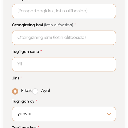
Otangizning ismi
(lotin alifbosida)
*
Tug'ilgan sana
*
Jins
*
Erkak
Ayol
Tug'ilgan oy
*