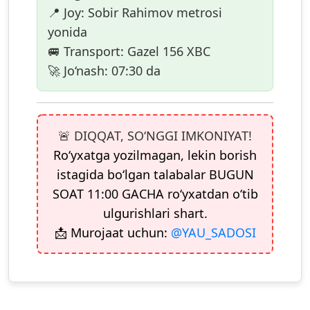
📍
Joy:
Sobir Rahimov
metrosi
yonida
🚐
Transport:
Gazel
156 XBC
🚀
Jo‘nash:
07:30 da
🚨 DIQQAT, SO‘NGGI IMKONIYAT!
Ro‘yxatga yozilmagan, lekin borish
istagida bo‘lgan talabalar
BUGUN
SOAT 11:00 GACHA
ro‘yxatdan o‘tib
ulgurishlari shart.
📩 Murojaat uchun:
@YAU_SADOSI