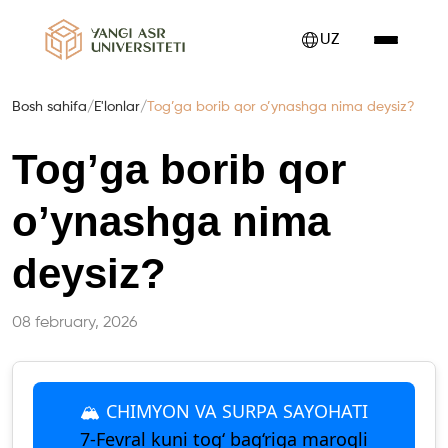
UZ
Bosh sahifa
/
E'lonlar
/
Tog’ga borib qor o’ynashga nima deysiz?
Tog’ga borib qor
o’ynashga nima
deysiz?
08 february, 2026
🏔 CHIMYON VA SURPA SAYOHATI
7-Fevral kuni tog‘ bag‘riga maroqli