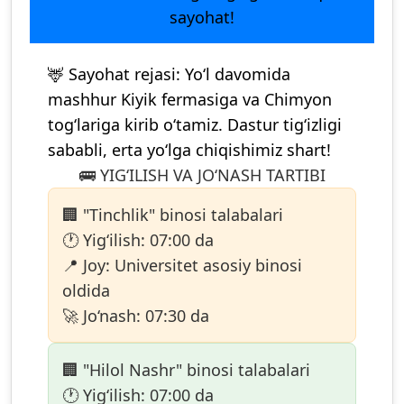
sayohat!
🦌
Sayohat rejasi:
Yo‘l davomida
mashhur
Kiyik fermasi
ga va
Chimyon
tog‘lariga kirib o‘tamiz. Dastur tig‘izligi
sababli,
erta yo‘lga chiqishimiz shart!
🚌 YIG‘ILISH VA JO‘NASH TARTIBI
🏢 "Tinchlik" binosi talabalari
🕐
Yig‘ilish:
07:00 da
📍
Joy:
Universitet
asosiy binosi
oldida
🚀
Jo‘nash:
07:30 da
🏢 "Hilol Nashr" binosi talabalari
🕐
Yig‘ilish:
07:00 da