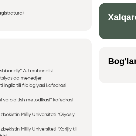
agistratura)
Xalqar
Bog'la
qshbandiy” AJ muhandisi
tsiyasida menedjer
ingliz tili filologiyasi kafedrasi
si va o‘qitish metodikasi” kafedrasi
ekistin Milliy Universiteti “Qiyosiy
istin Milliy Universiteti “Xorijiy til