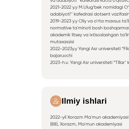
va adabiyoti’’ kafedrasi katta o‘qituvc
2021-2022 y.y M.Ulug’bek nomidagi O‘zbek
adabiyoti’’ kafedrasi dotsent vazifasi
2019-2023 y.y Oliy va o‘rta maxsus ta`lim
normative ta`minoti bosh boshqarmasi “
akademik litsey va ixtisoslashgan ta`l
mutaxassisi
2022-2023y.y Yangi Asr universiteti “Fi
bajaruvchi
2023-h.v. Yangi Asr universiteti “Tillar’
Ilmiy ishlari
2022-yil Xorazm Ma`mun akademiyasi a
(88), Xorazm, Ma`mun akademiyasi