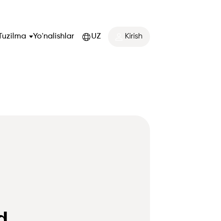
Tuzilma
Yo'nalishlar
UZ
Kirish
d