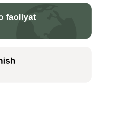
o faoliyat
nish