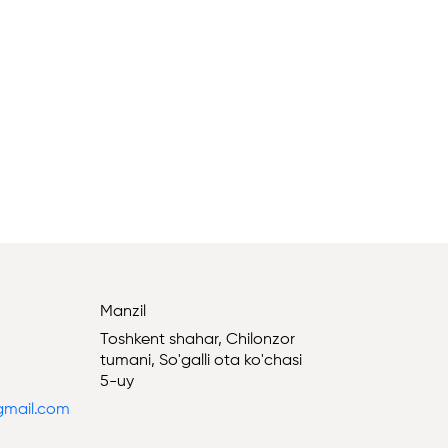
Manzil
Toshkent shahar, Chilonzor
tumani, So'galli ota ko'chasi
5-uy
@gmail.com