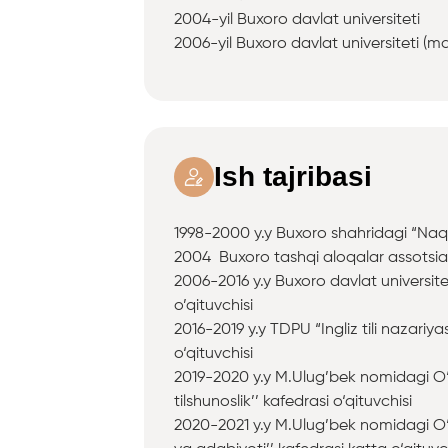
2004-yil Buxoro davlat universiteti
2006-yil Buxoro davlat universiteti (m
Ish tajribasi
1998-2000 y.y Buxoro shahridagi “Na
2004 Buxoro tashqi aloqalar assotsia
2006-2016 y.y Buxoro davlat universiteti 
o’qituvchisi
2016-2019 y.y TDPU “Ingliz tili nazariya
o‘qituvchisi
2019-2020 y.y M.Ulug’bek nomidagi O‘zb
tilshunoslik’’ kafedrasi o‘qituvchisi
2020-2021 y.y M.Ulug’bek nomidagi O‘zbek