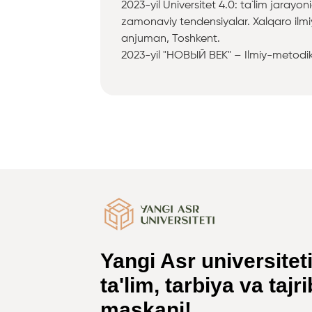
2023-yil Universitet 4.0: ta`lim jarayo
zamonaviy tendensiyalar. Xalqaro ilmiy
anjuman, Toshkent.
2023-yil "НОВЫЙ ВЕК" – Ilmiy-metodik 
Yangi Asr universitet
ta'lim, tarbiya va tajr
maskani!