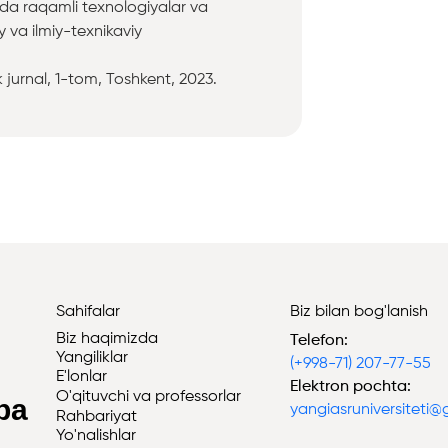
nida raqamli texnologiyalar va
 va ilmiy-texnikaviy
jurnal, 1-tom, Toshkent, 2023.
Sahifalar
Biz bilan bog'lanish
Biz haqimizda
Telefon:
Yangiliklar
(+998-71) 207-77-55
i
E'lonlar
Elektron pochta:
O'qituvchi va professorlar
iba
yangiasruniversiteti
Rahbariyat
Yo'nalishlar