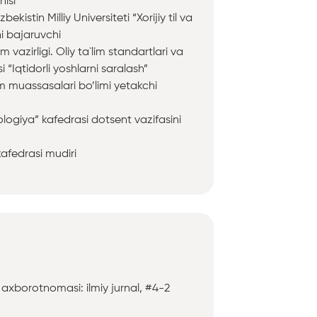
hisi
istin Milliy Universiteti “Xorijiy til va
ni bajaruvchi
 vazirligi. Oliy ta`lim standartlari va
Iqtidorli yoshlarni saralash”
im muassasalari bo’limi yetakchi
lologiya” kafedrasi dotsent vazifasini
 kafedrasi mudiri
xborotnomasi: ilmiy jurnal, #4-2