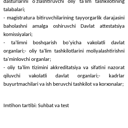
dasturlarini o'zlashtiruvchi oliy ta'lim tashkilotining
talabalari;
- magistratura bitiruvchilarining tayyorgarlik darajasini
baholashni amalga oshiruvchi Davlat attestatsiya
komissiyalari;
- ta'limni boshqarish boʻyicha vakolatli davlat
organlari;- oliy ta'lim tashkilotlarini moliyalashtirishni
ta'minlovchi organlar;
- oliy ta'lim tizimini akkreditatsiya va sifatini nazorat
qiluvchi vakolatli davlat organlari;- kadrlar
buyurtmachilari va ish beruvchi tashkilot va korxonalar;
Imtihоn tartibi: Suhbat va test