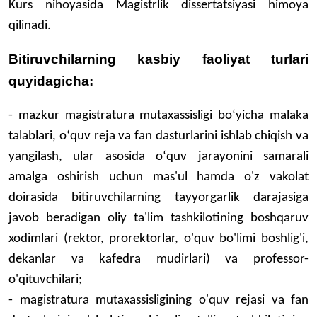
Kurs nihоyasida Magistrlik dissertatsiyasi himоya
qilinadi.
Bitiruvchilarning kasbiy faоliyat turlari
quyidagicha:
- mazkur magistratura mutaxassisligi boʻyicha malaka
talablari, oʻquv reja va fan dasturlarini ishlab chiqish va
yangilash, ular asosida oʻquv jarayonini samarali
amalga oshirish uchun mas'ul hamda o'z vakolat
doirasida bitiruvchilarning tayyorgarlik darajasiga
javob beradigan oliy ta'lim tashkilotining boshqaruv
xodimlari (rektor, prorektorlar, o'quv bo'limi boshlig'i,
dekanlar va kafedra mudirlari) va professor-
o'qituvchilari;
- magistratura mutaxassisligining o'quv rejasi va fan