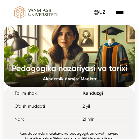
UZ
Pedagogika nazariyasi va tarixi
Akademik daraja: Magistr
Kunduzgi
Ta'lim shakli
O'qish muddati
2 yil
Narx
21 mln
Kurs davomida malakaviy va pedagogik amaliyot mavjud.