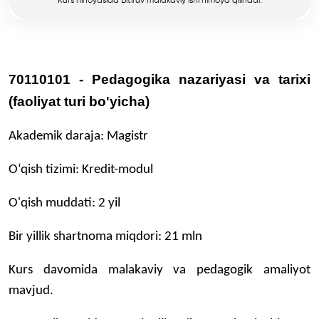
Kurs nihoyasida Bitiruv malakaviy ishi himoya qilinadi.
70110101 - Pedagogika nazariyasi va tarixi
(faoliyat turi bo'yicha)
Akademik daraja: Magistr
O‘qish tizimi: Kredit-modul
O'qish muddati: 2 yil
Bir yillik shartnoma miqdori: 21 mln
Kurs davоmida malakaviy va pedagоgik amaliyot
mavjud.