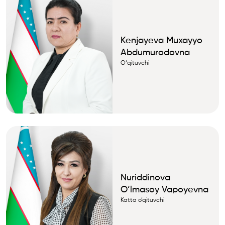
Kenjayeva Muxayyo
Abdumurodovna
О‘qituvchi
Nuriddinova
O‘lmasoy Vapoyevna
Katta o‘qituvchi