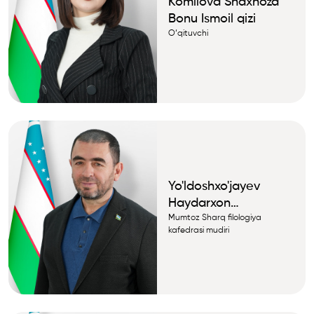
Komilova Shaxnoza
Bonu Ismoil qizi
О‘qituvchi
Yo'ldoshxo'jayev
Haydarxon
Hoshimxonovich
Mumtoz Sharq filologiya
kafedrasi mudiri