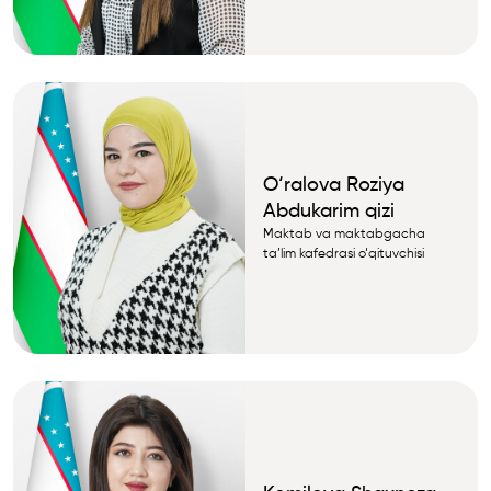
O‘ralova Roziya
Abdukarim qizi
Maktab va maktabgacha
ta’lim kafedrasi о‘qituvchisi