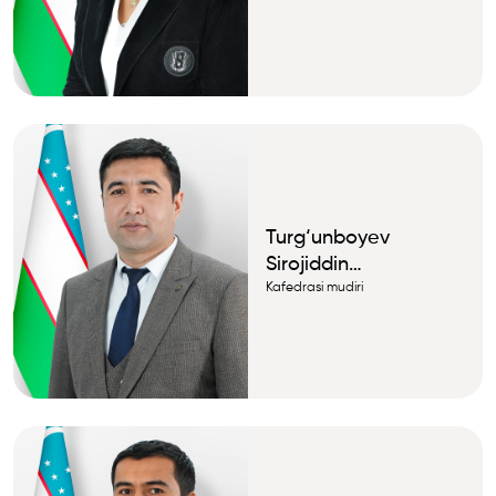
Turg‘unboyev
Sirojiddin
Faxriddinovich
Kafedrasi mudiri