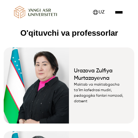
UZ
O'qituvchi va professorlar
Urazova Zulfiya
Murtazayevna
Maktab va maktabgacha
ta’lim kafedrasi mudiri,
pedagogika fanlari nomzodi,
dotsent