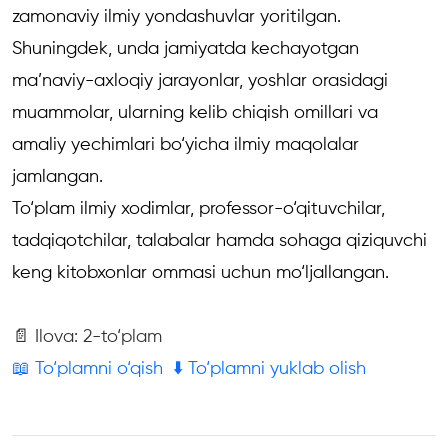
zamonaviy ilmiy yondashuvlar yoritilgan.
Shuningdek, unda jamiyatda kechayotgan
ma’naviy-axloqiy jarayonlar, yoshlar orasidagi
muammolar, ularning kelib chiqish omillari va
amaliy yechimlari bo‘yicha ilmiy maqolalar
jamlangan.
To‘plam ilmiy xodimlar, professor-o‘qituvchilar,
tadqiqotchilar, talabalar hamda sohaga qiziquvchi
keng kitobxonlar ommasi uchun mo‘ljallangan.
📄 Ilova: 2-to‘plam
📖 To‘plamni o‘qish
⬇️ To‘plamni yuklab olish