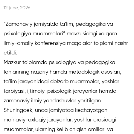
12 june, 2026
“Zamonaviy jamiyatda ta’lim, pedagogika va
psixologiya muammolari”
mavzusidagi xalqaro
ilmiy-amaliy konferensiya maqolalar to‘plami nashr
etildi.
Mazkur to‘plamda psixologiya va pedagogika
fanlarining nazariy hamda metodologik asoslari,
ta’lim jarayonidagi dolzarb muammolar, yoshlar
tarbiyasi, ijtimoiy-psixologik jarayonlar hamda
zamonaviy ilmiy yondashuvlar yoritilgan.
Shuningdek, unda jamiyatda kechayotgan
ma’naviy-axloqiy jarayonlar, yoshlar orasidagi
muammolar, ularning kelib chiqish omillari va