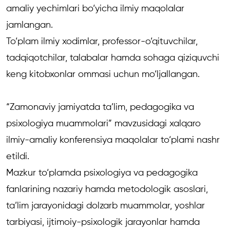
amaliy yechimlari bo‘yicha ilmiy maqolalar
jamlangan.
To‘plam ilmiy xodimlar, professor-o‘qituvchilar,
tadqiqotchilar, talabalar hamda sohaga qiziquvchi
keng kitobxonlar ommasi uchun mo‘ljallangan.
“Zamonaviy jamiyatda ta’lim, pedagogika va
psixologiya muammolari”
mavzusidagi xalqaro
ilmiy-amaliy konferensiya maqolalar to‘plami nashr
etildi.
Mazkur to‘plamda psixologiya va pedagogika
fanlarining nazariy hamda metodologik asoslari,
ta’lim jarayonidagi dolzarb muammolar, yoshlar
tarbiyasi, ijtimoiy-psixologik jarayonlar hamda