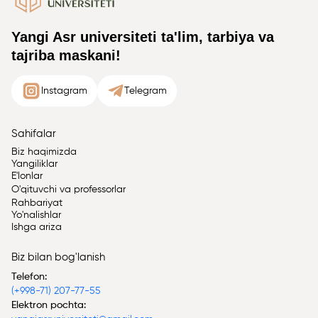
Yangi Asr universiteti ta'lim, tarbiya va
tajriba maskani!
Instagram
Telegram
Sahifalar
Biz haqimizda
Yangiliklar
E'lonlar
O'qituvchi va professorlar
Rahbariyat
Yo'nalishlar
Ishga ariza
Biz bilan bog'lanish
Telefon:
(+998-71) 207-77-55
Elektron pochta: