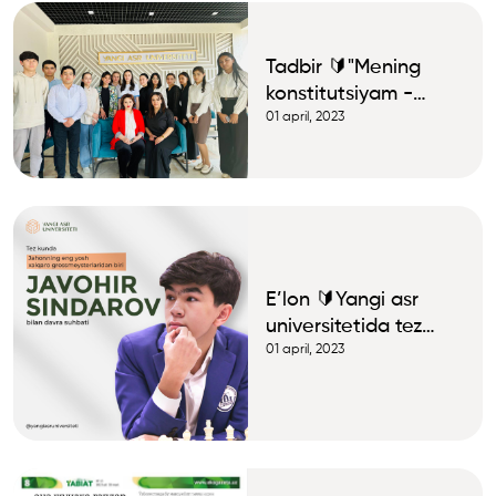
Tadbir 🔰"Mening
konstitutsiyam -
mening fahrim"
01 april, 2023
mavzusida talabalar
bilan davra suhbati
E’lon 🔰Yangi asr
universitetida tez
kunda yurtdoshimiz,
01 april, 2023
taniqli shaxmatchi
Javohir Sindarov
bilan uchrashuv
tashkil etiladi.