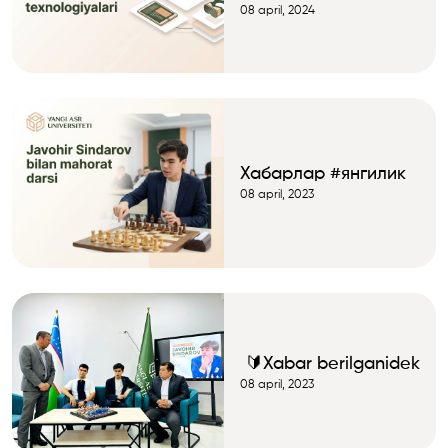
EdTech
08 april, 2024
texnologiyalari:
xalqaro tajriba va
istiqbollar
Хабарлар #янгилик
08 april, 2023
🔰Xabar berilganidek
08 april, 2023