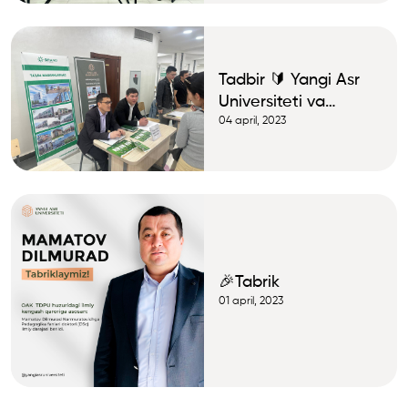
Tadbir 🔰 Yangi Asr
Universiteti va
GRAND TA`LIM
04 april, 2023
xodimlari "Kar’yera
kuni"da
🎉Tabrik
01 april, 2023