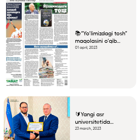
📚“Yo‘limizdagi tosh”
maqolasini o‘qib...
01 april, 2023
🔰Yangi asr
universitetida
“Universitet 4.0: Ta’lim
23 march, 2023
jarayonida raqamli