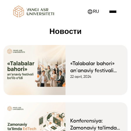
RU
Новости
«Talabalar bahori»
anʼanaviy festivali
bo‘lib o‘tdi
22 april, 2024
Konferensiya:
Zamonaviy ta'limda