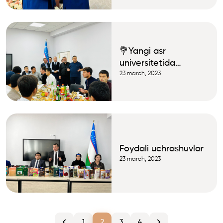
texnologiyalar va
zamonaviy
tendensiyalar” nomli
xalqaro ilmiy va ilmiy-
💐Yangi asr
texnikaviy anjuman
universitetida
bo‘lib o‘tdi
sumalak sayli
23 march, 2023
Foydali uchrashuvlar
23 march, 2023
1
2
3
4