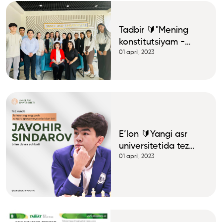
Tadbir 🔰"Mening
konstitutsiyam -
mening fahrim"
01 april, 2023
mavzusida talabalar
bilan davra suhbati
E’lon 🔰Yangi asr
universitetida tez
kunda yurtdoshimiz,
01 april, 2023
taniqli shaxmatchi
Javohir Sindarov
bilan uchrashuv
tashkil etiladi.