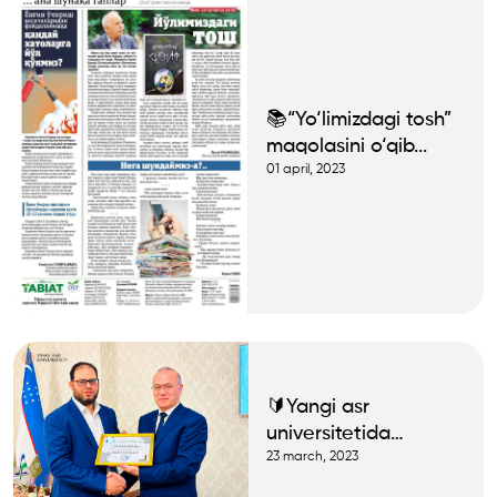
📚“Yo‘limizdagi tosh”
maqolasini o‘qib...
01 april, 2023
🔰Yangi asr
universitetida
“Universitet 4.0: Ta’lim
23 march, 2023
jarayonida raqamli