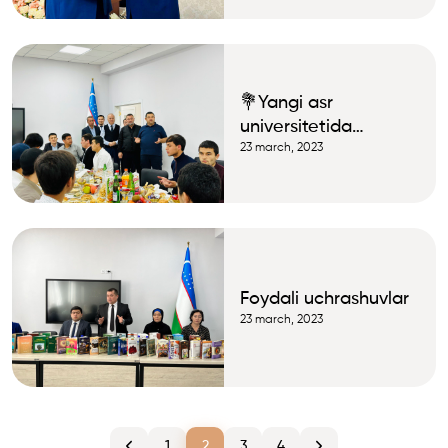
texnologiyalar va
zamonaviy
tendensiyalar” nomli
xalqaro ilmiy va ilmiy-
💐Yangi asr
texnikaviy anjuman
universitetida
bo‘lib o‘tdi
sumalak sayli
23 march, 2023
Foydali uchrashuvlar
23 march, 2023
1
2
3
4