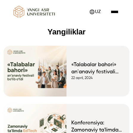
UZ
Yangiliklar
«Talabalar bahori»
anʼanaviy festivali
bo‘lib o‘tdi
22 april, 2024
Konferensiya:
Zamonaviy ta'limda