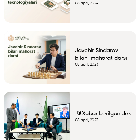
EdTech
08 april, 2024
texnologiyalari:
xalqaro tajriba va
istiqbollar
Javohir Sindarov
bilan mahorat darsi
08 april, 2023
🔰Xabar berilganidek
08 april, 2023