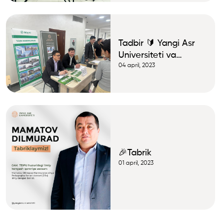
Tadbir 🔰 Yangi Asr
Universiteti va
GRAND TA`LIM
04 april, 2023
xodimlari "Kar’yera
kuni"da
🎉Tabrik
01 april, 2023